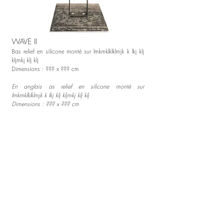
WAVE II
Bas relief en silicone monté sur lmkmklklklmjk k lkj klj
kljmkj klj klj
Dimensions : ??? x ??? cm
En anglais as relief en silicone monté sur
lmkmklklklmjk k lkj klj kljmkj klj klj
Dimensions : ??? x ??? cm
CONTACTEZ-MOI