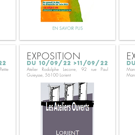
EN SAVOIR PUS
EXPOSITION
E
22
du 10/09/22 >11/09/22
du
etite
Atelier Rodolphe Lecorre, 92 rue Paul
Mano
Guieysse, 56100 Lorient
Man