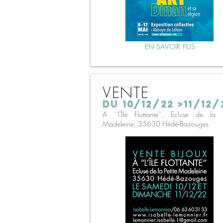
EN SAVOIR PUS
VENTE
du 10/12/22 >11/12/
A ‘‘l'Île Flottante‘‘, Ecluse de la P
Madeleine, 35630 Hédé-Bazouges