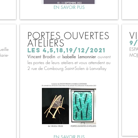
EN SAVOIR PUS
PORTES OUVERTES
V
ATELIERS
9/
ille
ESP
les 4,5,18,19/12/2021
arie-
MOJA
Vincent Brodin
et
I
sabelle Lemonnier
ouvrent
les portes de leurs ateliers et vous attendent au
2 rue de Combourg Saint-Solen à Lanvallay
EN SAVOIR PUS