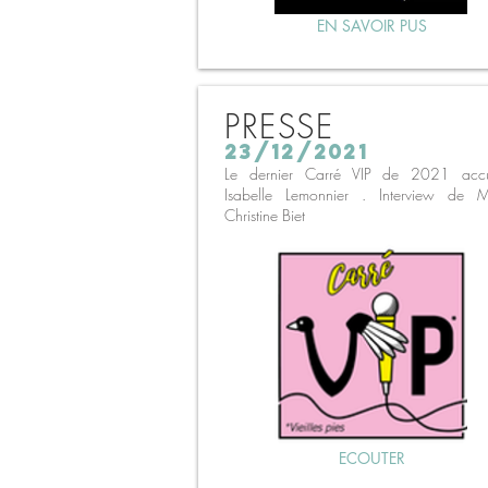
EN SAVOIR PUS
PRESSE
23/12/2021
Le dernier Carré VIP de 2021 accue
Isabelle Lemonnier . Interview de M
Christine Biet
ECOUTER