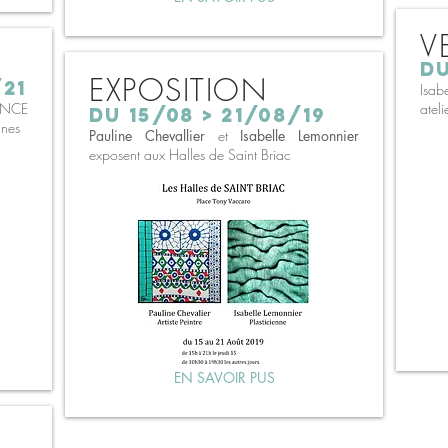
V
DU
EXPOSITION
/21
Isab
ENCE
ateli
DU 15/08 > 21/08/19
nes
Pauline Chevallier
et
Isabelle Lemonnier
exposent aux Halles de Saint Briac
EN SAVOIR PUS